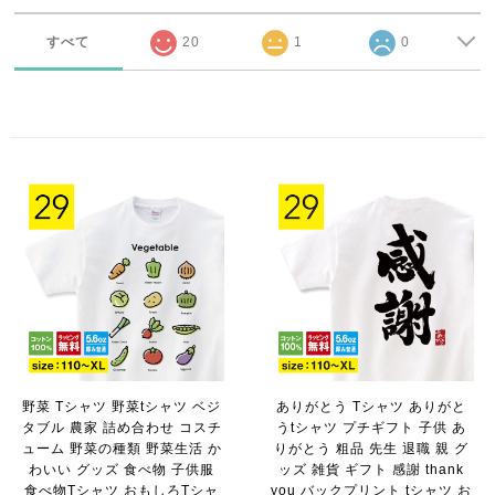
すべて
20
1
0
野菜 Tシャツ 野菜tシャツ ベジ
ありがとう Tシャツ ありがと
タブル 農家 詰め合わせ コスチ
うtシャツ プチギフト 子供 あ
ューム 野菜の種類 野菜生活 か
りがとう 粗品 先生 退職 親 グ
わいい グッズ 食べ物 子供服
ッズ 雑貨 ギフト 感謝 thank
食べ物Tシャツ おもしろTシャ
you バックプリント tシャツ お