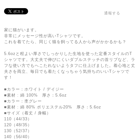
通報する
家に猫がいます。
非常にメッセージ性が高いTシャツです。
これを着てたら、同じく猫を飼ってる人から声がかかるかも？
5.6ozと程よい厚さでしっかりした生地を使った定番スタイルのT
シャツです。大丈夫で伸びにくいダブルステッチの首リブなど、ラ
フな使い方でもへこたれないようタフに仕上げました。着心地と丈
夫さを両立、毎日でも着たくなっちゃう気持ちのいいTシャツで
す！
■カラー：ホワイト / デイジー
■素材 : 綿 100% 厚さ：5.6oz
■カラー：杢グレー
■素材 : 綿 80% ポリエステル20% 厚さ：5.6oz
■サイズ（着丈 / 身幅）
110（44/33）
120（48/35）
130（52/37）
140（56/40）