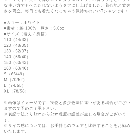
な使い方でもへこたれないようタフに仕上げました。着心地と丈夫
さを両立、毎日でも着たくなっちゃう気持ちのいいTシャツです！
■カラー：ホワイト
■素材 : 綿 100% 厚さ：5.6oz
■サイズ（着丈 / 身幅）
110（44/33）
120（48/35）
130（52/37）
140（56/40）
150（60/43）
160（63/46）
S（66/49）
M（70/52）
L（74/55）
XL（78/58）
※画像はイメージです。実物と多少色味に違いがある場合がござい
ますので予めご了承下さい。
※表記寸法より1cmから2cm程度の誤差が生じる場合がございま
す。
※サイズ感については、お手持ちのウェアと比較することをお勧め
いたします。