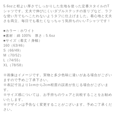
5.6ozと程よい厚さでしっかりした生地を使った定番スタイルのT
シャツです。丈夫で伸びにくいダブルステッチの首リブなど、ラフ
な使い方でもへこたれないようタフに仕上げました。着心地と丈夫
さを両立、毎日でも着たくなっちゃう気持ちのいいTシャツです！
■カラー：ホワイト
■素材 : 綿 100% 厚さ：5.6oz
■サイズ（着丈 / 身幅）
160（63/46）
S（66/49）
M（70/52）
L（74/55）
XL（78/58）
※画像はイメージです。実物と多少色味に違いがある場合がござい
ますので予めご了承下さい。
※表記寸法より1cmから2cm程度の誤差が生じる場合がございま
す。
※サイズ感については、お手持ちのウェアと比較することをお勧め
いたします。
※デザインは予告なく変更することがございます。予めご了承くだ
さい。