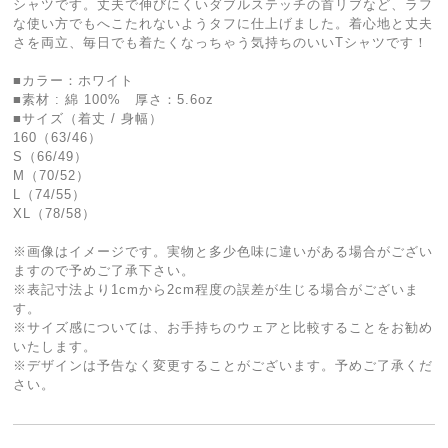
シャツです。丈夫で伸びにくいダブルステッチの首リブなど、ラフ
な使い方でもへこたれないようタフに仕上げました。着心地と丈夫
さを両立、毎日でも着たくなっちゃう気持ちのいいTシャツです！
■カラー：ホワイト
■素材 : 綿 100% 厚さ：5.6oz
■サイズ（着丈 / 身幅）
160（63/46）
S（66/49）
M（70/52）
L（74/55）
XL（78/58）
※画像はイメージです。実物と多少色味に違いがある場合がござい
ますので予めご了承下さい。
※表記寸法より1cmから2cm程度の誤差が生じる場合がございま
す。
※サイズ感については、お手持ちのウェアと比較することをお勧め
いたします。
※デザインは予告なく変更することがございます。予めご了承くだ
さい。