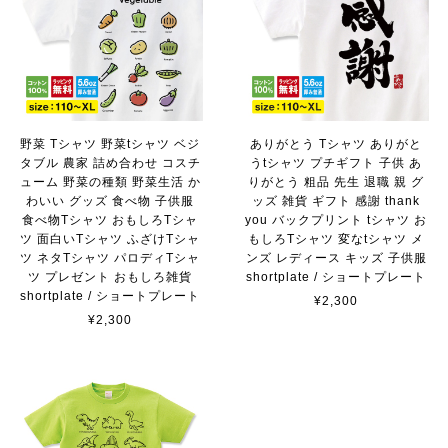
野菜 Tシャツ 野菜tシャツ ベジ
ありがとう Tシャツ ありがと
タブル 農家 詰め合わせ コスチ
うtシャツ プチギフト 子供 あ
ューム 野菜の種類 野菜生活 か
りがとう 粗品 先生 退職 親 グ
わいい グッズ 食べ物 子供服
ッズ 雑貨 ギフト 感謝 thank
食べ物Tシャツ おもしろTシャ
you バックプリント tシャツ お
ツ 面白いTシャツ ふざけTシャ
もしろTシャツ 変なtシャツ メ
ツ ネタTシャツ パロディTシャ
ンズ レディース キッズ 子供服
ツ プレゼント おもしろ雑貨
shortplate / ショートプレート
shortplate / ショートプレート
¥2,300
¥2,300