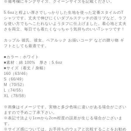
※備考欄にキングサイズ、クイーンサイズを記載ください。
5.6ozと程よい厚さでしっかりした生地を使った定番スタイルのT
シャツです。丈夫で伸びにくいダブルステッチの首リブなど、ラフ
な使い方でもへこたれないようタフに仕上げました。着心地と丈夫
さを両立、毎日でも着たくなっちゃう気持ちのいいTシャツです！
カップル 彼氏、彼女、ペアルック お揃いコーデ などの贈り物 ギ
フトとしても最適です。
■カラー：ホワイト
■素材 : 綿 100% 厚さ：5.6oz
■サイズ（着丈 / 身幅）
160（63/46）
S（66/49）
M（70/52）
L（74/55）
XL（78/58）
※画像はイメージです。実物と多少色味に違いがある場合がござい
ますので予めご了承下さい。
※表記寸法より1cmから2cm程度の誤差が生じる場合がございま
す。
※サイズ感については、お手持ちのウェアと比較することをお勧め