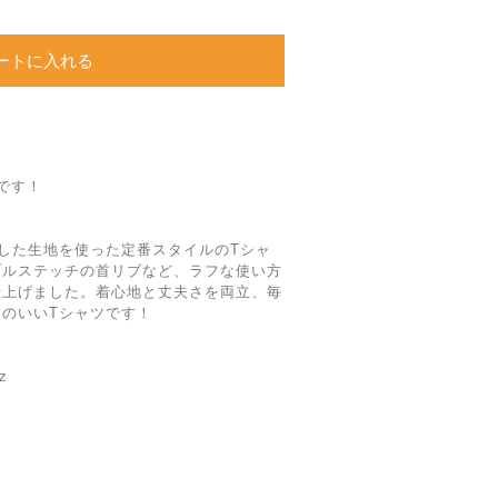
ートに入れる
です！
りした生地を使った定番スタイルのTシャ
ブルステッチの首リブなど、ラフな使い方
仕上げました。着心地と丈夫さを両立、毎
のいいTシャツです！
z