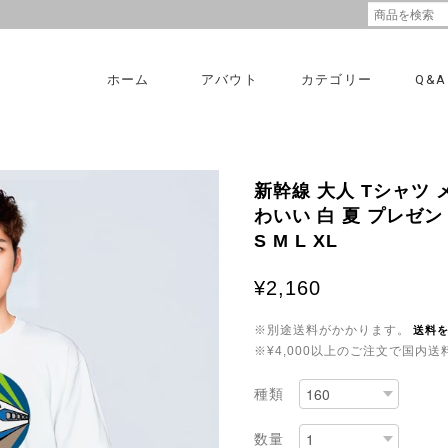
ホーム
アバウト
カテゴリー
Q&A
新幹線 大人 Tシャツ 
わいい 白 夏 プレゼント
S M L XL
¥2,160
※別途送料がかかります。
送料
※¥4,000以上のご注文で国内
種類
数量