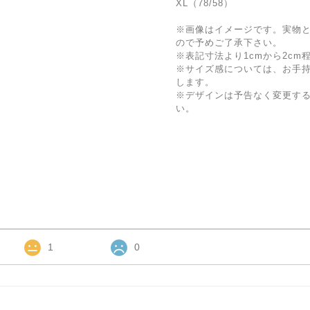
XL（78/58）
※画像はイメージです。実物
ので予めご了承下さい。
※表記寸法より1cmから2c
※サイズ感については、お手
します。
※デザインは予告なく変更す
い。
1
0