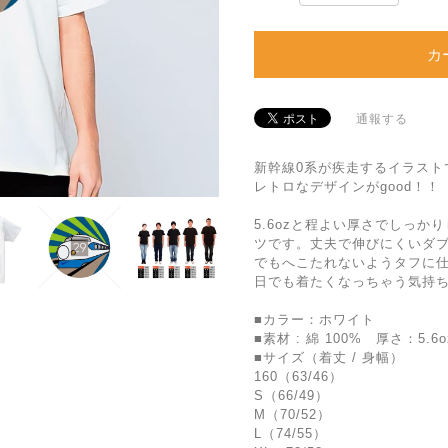
カ
通報する
新幹線0系が疾走するイラスト
レトロなデザインがgood！！
5.6ozと程よい厚さでしっか
ツです。丈夫で伸びにくいダ
でもへこたれないようタフに
日でも着たくなっちゃう気持ち
■カラー：ホワイト
■素材 : 綿 100% 厚さ：5.6o
■サイズ（着丈 / 身幅）
160（63/46）
S（66/49）
M（70/52）
L（74/55）