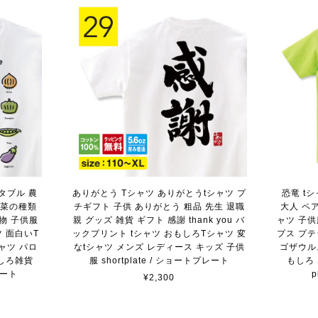
タブル 農
ありがとう Tシャツ ありがとうtシャツ プ
恐竜 t
野菜の種類
チギフト 子供 ありがとう 粗品 先生 退職
大人 ペア
物 子供服
親 グッズ 雑貨 ギフト 感謝 thank you バ
ャツ 子
 面白いT
ックプリント tシャツ おもしろTシャツ 変
プス プ
ャツ パロ
なtシャツ メンズ レディース キッズ 子供
ゴザウル
しろ雑貨
服 shortplate / ショートプレート
もしろ 1
レート
¥2,300