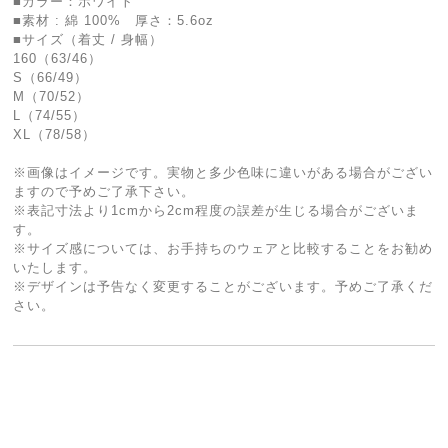
■カラー：ホワイト
■素材 : 綿 100% 厚さ：5.6oz
■サイズ（着丈 / 身幅）
160（63/46）
S（66/49）
M（70/52）
L（74/55）
XL（78/58）
※画像はイメージです。実物と多少色味に違いがある場合がござい
ますので予めご了承下さい。
※表記寸法より1cmから2cm程度の誤差が生じる場合がございま
す。
※サイズ感については、お手持ちのウェアと比較することをお勧め
いたします。
※デザインは予告なく変更することがございます。予めご了承くだ
さい。