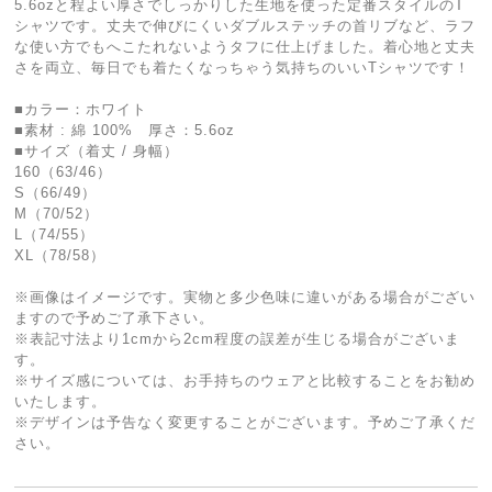
5.6ozと程よい厚さでしっかりした生地を使った定番スタイルのT
シャツです。丈夫で伸びにくいダブルステッチの首リブなど、ラフ
な使い方でもへこたれないようタフに仕上げました。着心地と丈夫
さを両立、毎日でも着たくなっちゃう気持ちのいいTシャツです！
■カラー：ホワイト
■素材 : 綿 100% 厚さ：5.6oz
■サイズ（着丈 / 身幅）
160（63/46）
S（66/49）
M（70/52）
L（74/55）
XL（78/58）
※画像はイメージです。実物と多少色味に違いがある場合がござい
ますので予めご了承下さい。
※表記寸法より1cmから2cm程度の誤差が生じる場合がございま
す。
※サイズ感については、お手持ちのウェアと比較することをお勧め
いたします。
※デザインは予告なく変更することがございます。予めご了承くだ
さい。