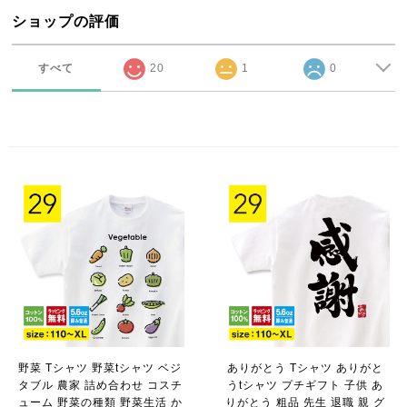
ショップの評価
すべて
20
1
0
野菜 Tシャツ 野菜tシャツ ベジ
ありがとう Tシャツ ありがと
タブル 農家 詰め合わせ コスチ
うtシャツ プチギフト 子供 あ
ューム 野菜の種類 野菜生活 か
りがとう 粗品 先生 退職 親 グ