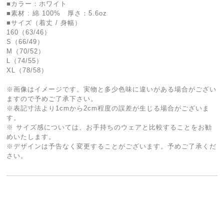
■カラー：ホワイト
■素材 : 綿 100% 厚さ：5.6oz
■サイズ（着丈 / 身幅）
160（63/46）
S（66/49）
M（70/52）
L（74/55）
XL（78/58）
※画像はイメージです。実物と多少色味に違いがある場合がござい
ますので予めご了承下さい。
※表記寸法より1cmから2cm程度の誤差が生じる場合がございま
す。
※ サイズ感については、お手持ちのウェアと比較することをお勧
めいたします。
※デザインは予告なく変更することがございます。予めご了承くだ
さい。