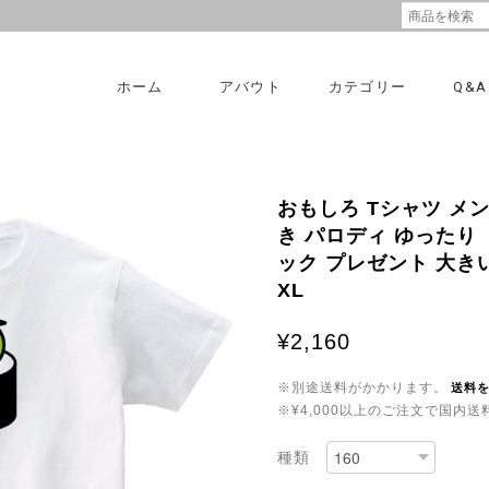
ホーム
アバウト
カテゴリー
Q&A
おもしろ Tシャツ メ
き パロディ ゆったり ト
ック プレゼント 大きいサ
XL
¥2,160
※別途送料がかかります。
送料
※¥4,000以上のご注文で国内
種類