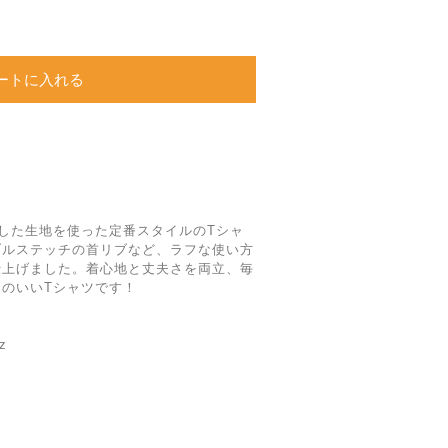
ートに入れる
。
りした生地を使った定番スタイルのTシャ
ブルステッチの首リブなど、ラフな使い方
仕上げました。着心地と丈夫さを両立、毎
のいいTシャツです！
z