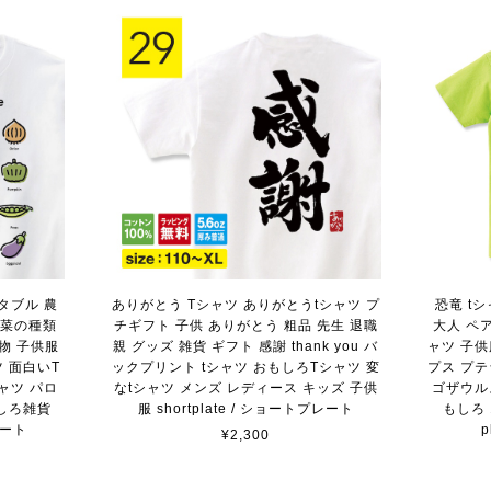
タブル 農
ありがとう Tシャツ ありがとうtシャツ プ
恐竜 t
野菜の種類
チギフト 子供 ありがとう 粗品 先生 退職
大人 ペア
物 子供服
親 グッズ 雑貨 ギフト 感謝 thank you バ
ャツ 子
 面白いT
ックプリント tシャツ おもしろTシャツ 変
プス プ
ャツ パロ
なtシャツ メンズ レディース キッズ 子供
ゴザウル
しろ雑貨
服 shortplate / ショートプレート
もしろ 1
レート
¥2,300