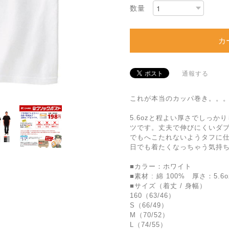
数量
カ
通報する
これが本当のカッパ巻き。。
5.6ozと程よい厚さでしっか
ツです。丈夫で伸びにくいダ
でもへこたれないようタフに
日でも着たくなっちゃう気持ち
■カラー：ホワイト
■素材 : 綿 100% 厚さ：5.6o
■サイズ（着丈 / 身幅）
160（63/46）
S（66/49）
M（70/52）
L（74/55）