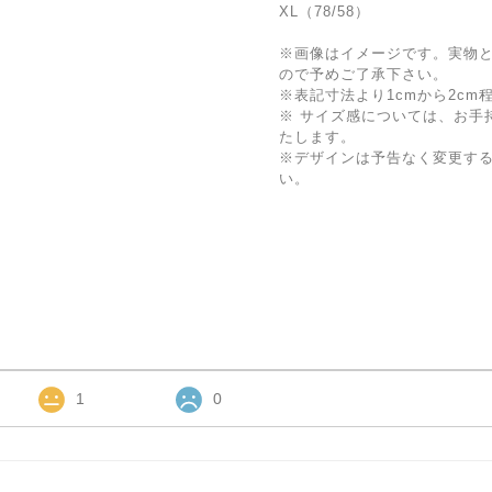
XL（78/58）
※画像はイメージです。実物
ので予めご了承下さい。
※表記寸法より1cmから2c
※ サイズ感については、お手
たします。
※デザインは予告なく変更す
い。
1
0