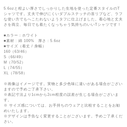
5.6ozと程よい厚さでしっかりした生地を使った定番スタイルのT
シャツです。丈夫で伸びにくいダブルステッチの首リブなど、ラフ
な使い方でもへこたれないようタフに仕上げました。着心地と丈夫
さを両立、毎日でも着たくなっちゃう気持ちのいいTシャツです！
■カラー：ホワイト
■素材 : 綿 100% 厚さ：5.6oz
■サイズ（着丈 / 身幅）
160（63/46）
S（66/49）
M（70/52）
L（74/55）
XL（78/58）
※画像はイメージです。実物と多少色味に違いがある場合がござい
ますので予めご了承下さい。
※表記寸法より1cmから2cm程度の誤差が生じる場合がございま
す。
※ サイズ感については、お手持ちのウェアと比較することをお勧
めいたします。
※デザインは予告なく変更することがございます。予めご了承くだ
さい。