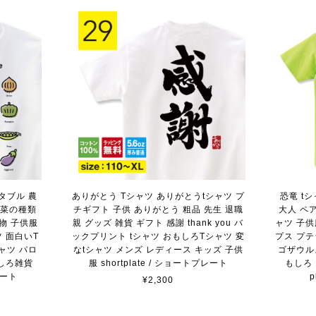
タブル 農
ありがとう Tシャツ ありがとうtシャツ プ
恐竜 t
野菜の種類
チギフト 子供 ありがとう 粗品 先生 退職
大人 ペア
物 子供服
親 グッズ 雑貨 ギフト 感謝 thank you バ
ャツ 子
 面白いT
ックプリント tシャツ おもしろTシャツ 変
プス プ
ャツ パロ
なtシャツ メンズ レディース キッズ 子供
ゴザウル
しろ雑貨
服 shortplate / ショートプレート
もしろ 1
レート
¥2,300