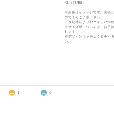
XL（78/58）
※画像はイメージです。実物
ので予めご了承下さい。
※表記寸法より1cmから2c
※サイズ感については、お手
します。
※デザインは予告なく変更す
い。
1
0