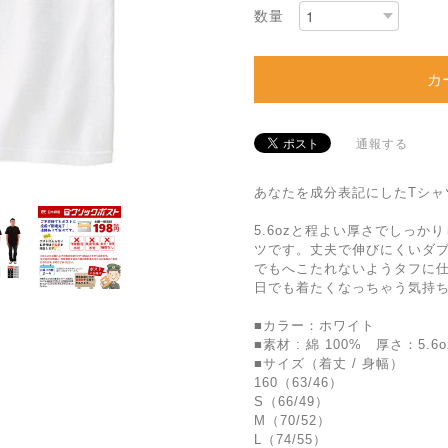
数量
カ
通報する
あなたを成分表記にしたTシャ
5.6ozと程よい厚さでしっか
ツです。丈夫で伸びにくいダ
でもへこたれないようタフに
日でも着たくなっちゃう気持ち
■カラー：ホワイト
■素材 : 綿 100% 厚さ：5.6o
■サイズ（着丈 / 身幅）
160（63/46）
S（66/49）
M（70/52）
L（74/55）