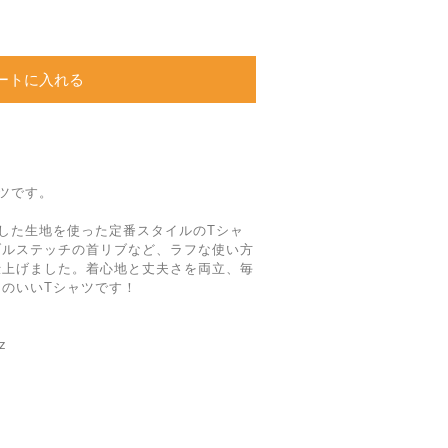
ートに入れる
ツです。
りした生地を使った定番スタイルのTシャ
ブルステッチの首リブなど、ラフな使い方
仕上げました。着心地と丈夫さを両立、毎
のいいTシャツです！
z