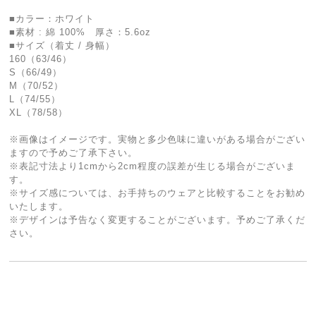
■カラー：ホワイト
■素材 : 綿 100% 厚さ：5.6oz
■サイズ（着丈 / 身幅）
160（63/46）
S（66/49）
M（70/52）
L（74/55）
XL（78/58）
※画像はイメージです。実物と多少色味に違いがある場合がござい
ますので予めご了承下さい。
※表記寸法より1cmから2cm程度の誤差が生じる場合がございま
す。
※サイズ感については、お手持ちのウェアと比較することをお勧め
いたします。
※デザインは予告なく変更することがございます。予めご了承くだ
さい。