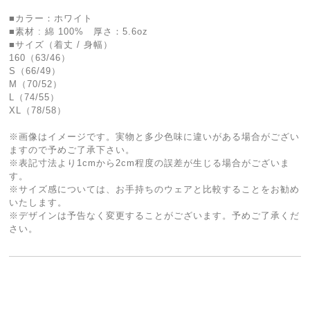
■カラー：ホワイト
■素材 : 綿 100% 厚さ：5.6oz
■サイズ（着丈 / 身幅）
160（63/46）
S（66/49）
M（70/52）
L（74/55）
XL（78/58）
※画像はイメージです。実物と多少色味に違いがある場合がござい
ますので予めご了承下さい。
※表記寸法より1cmから2cm程度の誤差が生じる場合がございま
す。
※サイズ感については、お手持ちのウェアと比較することをお勧め
いたします。
※デザインは予告なく変更することがございます。予めご了承くだ
さい。