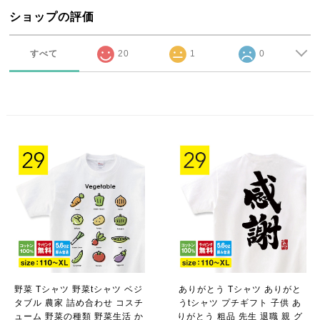
ショップの評価
すべて
20
1
0
野菜 Tシャツ 野菜tシャツ ベジ
ありがとう Tシャツ ありがと
タブル 農家 詰め合わせ コスチ
うtシャツ プチギフト 子供 あ
ューム 野菜の種類 野菜生活 か
りがとう 粗品 先生 退職 親 グ