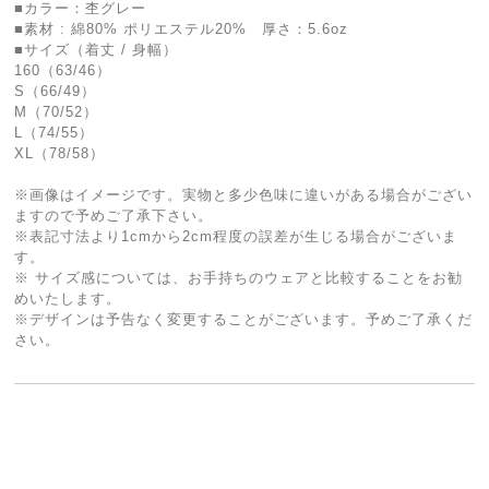
■カラー：杢グレー
■素材 : 綿80% ポリエステル20% 厚さ：5.6oz
■サイズ（着丈 / 身幅）
160（63/46）
S（66/49）
M（70/52）
L（74/55）
XL（78/58）
※画像はイメージです。実物と多少色味に違いがある場合がござい
ますので予めご了承下さい。
※表記寸法より1cmから2cm程度の誤差が生じる場合がございま
す。
※ サイズ感については、お手持ちのウェアと比較することをお勧
めいたします。
※デザインは予告なく変更することがございます。予めご了承くだ
さい。