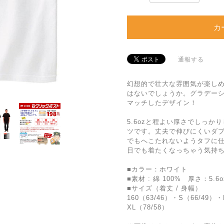
カ
通報する
幻想的で壮大な雰囲気が楽し
はないでしょうか。グラデー
マッチしたデザイン！
5.6ozと程よい厚さでしっか
ツです。丈夫で伸びにくいダ
でもへこたれないようタフに
日でも着たくなっちゃう気持ち
■カラー：ホワイト
■素材 : 綿 100% 厚さ：5.6o
■サイズ（着丈 / 身幅）
160（63/46）・S（66/49）
XL（78/58）