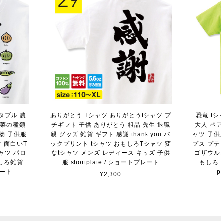
タブル 農
ありがとう Tシャツ ありがとうtシャツ プ
恐竜 t
野菜の種類
チギフト 子供 ありがとう 粗品 先生 退職
大人 ペア
物 子供服
親 グッズ 雑貨 ギフト 感謝 thank you バ
ャツ 子
 面白いT
ックプリント tシャツ おもしろTシャツ 変
プス プ
ャツ パロ
なtシャツ メンズ レディース キッズ 子供
ゴザウル
しろ雑貨
服 shortplate / ショートプレート
もしろ 1
レート
¥2,300