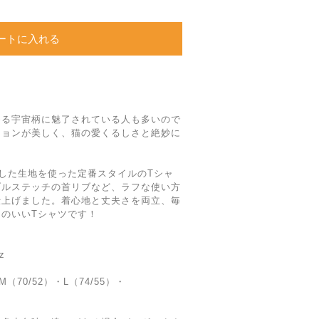
ートに入れる
める宇宙柄に魅了されている人も多いので
ションが美しく、猫の愛くるしさと絶妙に
りした生地を使った定番スタイルのTシャ
ブルステッチの首リブなど、ラフな使い方
仕上げました。着心地と丈夫さを両立、毎
のいいTシャツです！
z
・M（70/52）・L（74/55）・